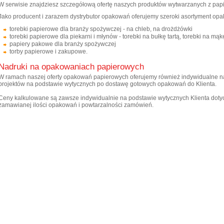
W serwisie znajdziesz szczegółową ofertę naszych produktów wytwarzanych z papi
Jako producent i zarazem dystrybutor opakowań oferujemy szeroki asortyment opa
torebki papierowe dla branży spożywczej - na chleb, na drożdżówki
torebki papierowe dla piekarni i młynów - torebki na bułkę tartą, torebki na mąk
papiery pakowe dla branży spożywczej
torby papierowe i zakupowe.
Nadruki na opakowaniach papierowych
W ramach naszej oferty opakowań papierowych oferujemy również indywidualne na
projektów na podstawie wytycznych po dostawę gotowych opakowań do Klienta.
Ceny kalkulowane są zawsze indywidualnie na podstawie wytycznych Klienta dotycz
zamawianej ilości opakowań i powtarzalności zamówień.