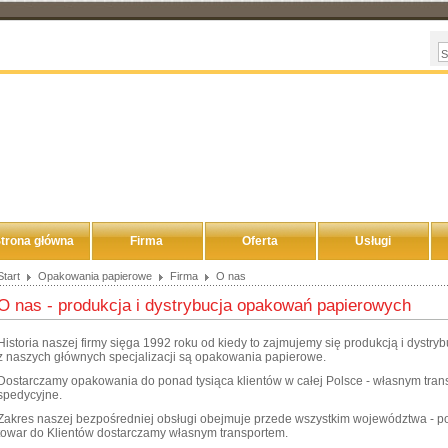
trona główna
Firma
Oferta
Usługi
Start
Opakowania papierowe
Firma
O nas
O nas - produkcja i dystrybucja opakowań papierowych
Historia naszej firmy sięga 1992 roku od kiedy to zajmujemy się produkcją i dyst
z naszych głównych specjalizacji są opakowania papierowe.
Dostarczamy opakowania do ponad tysiąca klientów w całej Polsce - własnym tran
spedycyjne.
Zakres naszej bezpośredniej obsługi obejmuje przede wszystkim województwa - po
towar do Klientów dostarczamy własnym transportem.