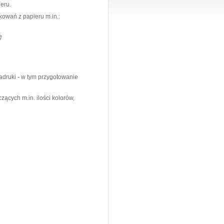
eru.
kowań z papieru m.in.:
ę
druki - w tym przygotowanie
ących m.in. ilości kolorów,