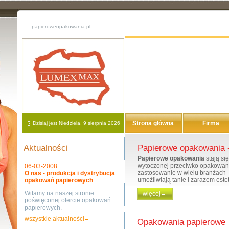
papieroweopakowania.pl
Strona główna
Firma
Dzisiaj jest Niedziela, 9 sierpnia 2026
Aktualności
Papierowe opakowania -
Papierowe opakowania
stają si
wytoczonej przeciwko opakowan
06-03-2008
zastosowanie w wielu branżach 
O nas - produkcja i dystrybucja
umożliwiają tanie i zarazem est
opakowań papierowych
Witamy na naszej stronie
więcej
Główną zaletą
papierowych op
poświęconej ofercie opakowań
opakowania wytwarzane z plastik
papierowych.
porównaniu z opakowaniami foli
promowaniu firm i marek.
wszystkie aktualności
Opakowania papierowe