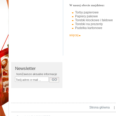
Torby papierowe, torby
W naszej ofercie znajdziesz:
Najbardziej popularnymi i pożą
papierowe
. Coraz większe zain
Torby papierowe
pakowania towarów oraz dużo niż
reklamowe) - doskonale nadają s
Papiery pakowe
pakowania swoich wyrobów korzy
Torebki klockowe i fałdowe
Torebki na prezenty
Nadruki na torbach pap
Pudełka kartonowe
Torby papierowe
świetnie nadaj
więcej
jednorazowego nakładu kupowany
kolorach nawet dla bardzo małej
Newsletter
homZawsze aktualne informacje
Strona główna
|