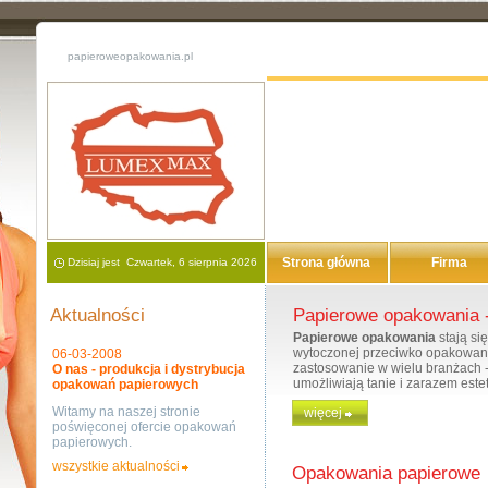
papieroweopakowania.pl
Strona główna
Firma
Dzisiaj jest Czwartek, 6 sierpnia 2026
Aktualności
Papierowe opakowania -
Papierowe opakowania
stają si
wytoczonej przeciwko opakowan
06-03-2008
zastosowanie w wielu branżach 
O nas - produkcja i dystrybucja
umożliwiają tanie i zarazem est
opakowań papierowych
Witamy na naszej stronie
więcej
Główną zaletą
papierowych op
poświęconej ofercie opakowań
opakowania wytwarzane z plastik
papierowych.
porównaniu z opakowaniami foli
promowaniu firm i marek.
wszystkie aktualności
Opakowania papierowe