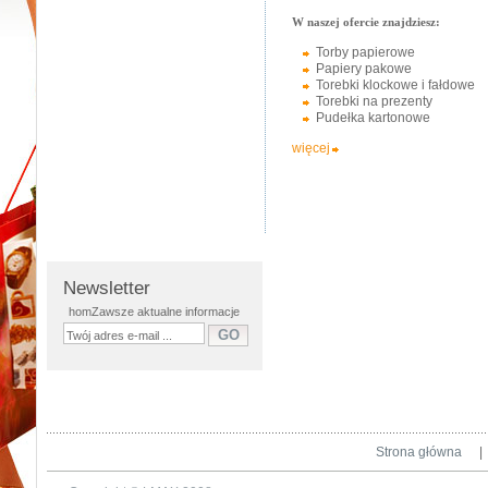
Torby papierowe, torby
W naszej ofercie znajdziesz:
Najbardziej popularnymi i pożą
papierowe
. Coraz większe zain
Torby papierowe
pakowania towarów oraz dużo niż
reklamowe) - doskonale nadają s
Papiery pakowe
pakowania swoich wyrobów korzy
Torebki klockowe i fałdowe
Torebki na prezenty
Nadruki na torbach pap
Pudełka kartonowe
Torby papierowe
świetnie nadaj
więcej
jednorazowego nakładu kupowany
kolorach nawet dla bardzo małej
Newsletter
homZawsze aktualne informacje
Strona główna
|