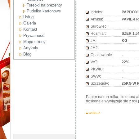
Torebki na prezenty
Pudełka kartonowe
Indeks:
PAPDO01
Usługi
Artykuł:
PAPIER 
Galeria
Surowiec:
Kontakt
Rozmiar:
SZER 1,5
Prywatność
JM:
KG
Mapa strony
Artykuły
JM2:
Blog
Opakowanie:
.
VAT:
22%
PKWIU:
.
SWW:
.
Szczegóły:
25KG W 
Papier natron rolka - to dobra
doskonale wywiązuje się z rol
wstecz