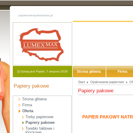
papieroweopakowania.pl
Strona główna
Firma
Dzisiaj jest Piątek, 7 sierpnia 2026
Start
Opakowania papierowe
Of
Papiery pakowe
Papiery pakowe
Strona główna
Firma
Oferta
PAPIER PAKOWY NATR
Torby papierowe
Papiery pakowe
Torebki fałdowe i
klockowe