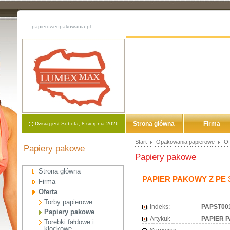
papieroweopakowania.pl
Strona główna
Firma
Dzisiaj jest Sobota, 8 sierpnia 2026
Start
Opakowania papierowe
Of
Papiery pakowe
Papiery pakowe
Strona główna
PAPIER PAKOWY Z PE 
Firma
Oferta
Torby papierowe
Indeks:
PAPST00
Papiery pakowe
Artykuł:
PAPIER P
Torebki fałdowe i
klockowe