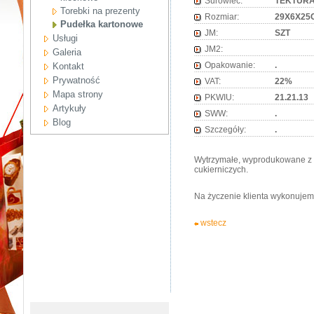
Surowiec:
TEKTUR
Torebki na prezenty
Rozmiar:
29X6X25C
Pudełka kartonowe
JM:
SZT
Usługi
JM2:
Galeria
Opakowanie:
.
Kontakt
Prywatność
VAT:
22%
Mapa strony
PKWIU:
21.21.13
Artykuły
SWW:
.
Blog
Szczegóły:
.
Wytrzymałe, wyprodukowane z 
cukierniczych.
Na życzenie klienta wykonujem
wstecz