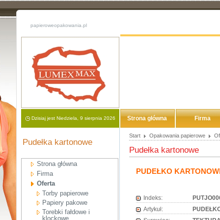
papieroweopakowania.pl
Strona główna
Firma
Dzisiaj jest Niedziela, 9 sierpnia 2026
Start
Opakowania papierowe
Of
Pudełka kartonowe
Pudełka kartonowe
Strona główna
PUDEŁKO KARTONOWE
Firma
Oferta
Torby papierowe
Indeks:
PUTJO00
Papiery pakowe
Artykuł:
PUDEŁKO
Torebki fałdowe i
klockowe