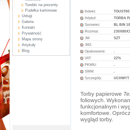
Torebki na prezenty
Pudełka kartonowe
Indeks:
TOUST00
Usługi
Artykuł:
TORBA P
Galeria
Surowiec:
BL B/N 1
Kontakt
Rozmiar:
230X80X
Prywatność
JM:
SZT
Mapa strony
Artykuły
JM2:
Blog
Opakowanie:
.
VAT:
22%
PKWIU:
.
SWW:
.
Szczegóły:
UCHWYT
Torby papierowe
Te
foliowych. Wykonane
funkcjonalnym i wy
komfortowe. Oprócz 
wygląd torby.