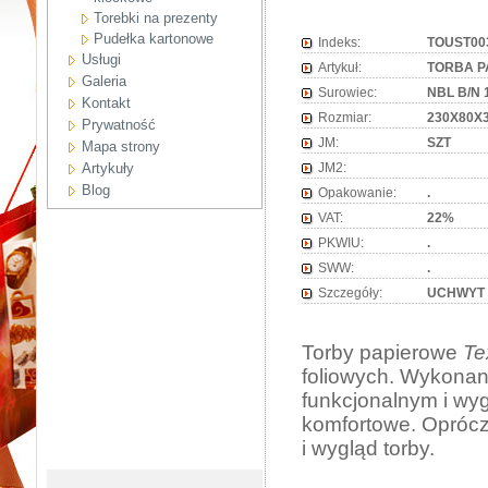
Torebki na prezenty
Pudełka kartonowe
Indeks:
TOUST00
Usługi
Artykuł:
TORBA P
Galeria
Surowiec:
NBL B/N 
Kontakt
Rozmiar:
230X80X
Prywatność
JM:
SZT
Mapa strony
Artykuły
JM2:
Blog
Opakowanie:
.
VAT:
22%
PKWIU:
.
SWW:
.
Szczegóły:
UCHWYT
Torby papierowe
Te
foliowych. Wykonane
funkcjonalnym i wy
komfortowe. Oprócz
i wygląd torby.