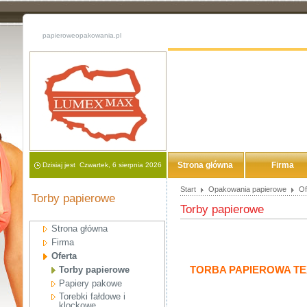
papieroweopakowania.pl
Strona główna
Firma
Dzisiaj jest Czwartek, 6 sierpnia 2026
Start
Opakowania papierowe
Of
Torby papierowe
Torby papierowe
Strona główna
Firma
Oferta
TORBA PAPIEROWA TE
Torby papierowe
Papiery pakowe
Torebki fałdowe i
klockowe