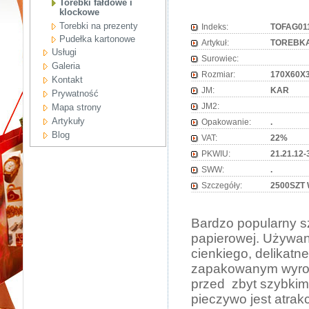
Torebki fałdowe i
klockowe
Torebki na prezenty
Indeks:
TOFAG01
Pudełka kartonowe
Artykuł:
TOREBKA
Usługi
Surowiec:
Galeria
Rozmiar:
170X60X
Kontakt
JM:
KAR
Prywatność
JM2:
Mapa strony
Artykuły
Opakowanie:
.
Blog
VAT:
22%
PKWIU:
21.21.12-
SWW:
.
Szczegóły:
2500SZT
Bardzo popularny sz
papierowej. Używan
cienkiego, delikatn
zapakowanym wyrob
przed zbyt szybkim
pieczywo jest atra