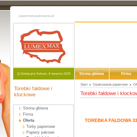
papieroweopakowania.pl
Strona główna
Firma
Dzisiaj jest Sobota, 8 sierpnia 2026
Start
Opakowania papierowe
Of
Torebki fałdowe i
Torebki fałdowe i klocko
klockowe
Strona główna
Firma
TOREBKA FAŁDOWA 33
Oferta
Torby papierowe
Papiery pakowe