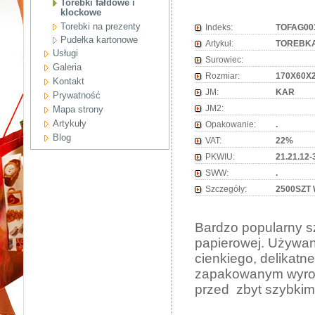
Torebki fałdowe i
klockowe
Torebki na prezenty
Indeks:
TOFAG00
Pudełka kartonowe
Artykuł:
TOREBKA
Usługi
Surowiec:
Galeria
Rozmiar:
170X60X
Kontakt
JM:
KAR
Prywatność
JM2:
Mapa strony
Artykuły
Opakowanie:
.
Blog
VAT:
22%
PKWIU:
21.21.12-
SWW:
.
Szczegóły:
2500SZT 
Bardzo popularny sz
papierowej. Używan
cienkiego, delikatn
zapakowanym wyrob
przed zbyt szybkim