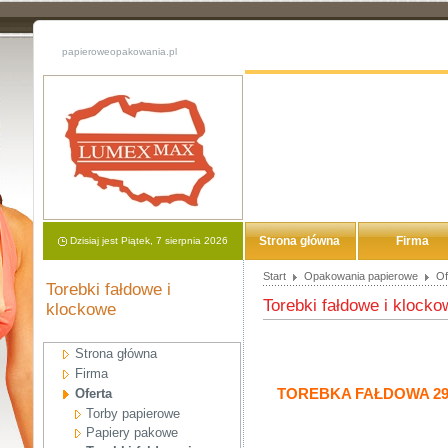
papieroweopakowania.pl
Strona główna
Firma
Dzisiaj jest Piątek, 7 sierpnia 2026
Start
Opakowania papierowe
Of
Torebki fałdowe i
Torebki fałdowe i klocko
klockowe
Strona główna
Firma
TOREBKA FAŁDOWA 29
Oferta
Torby papierowe
Papiery pakowe