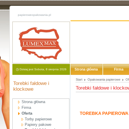
papieroweopakowania.pl
Strona główna
Firma
Dzisiaj jest Sobota, 8 sierpnia 2026
Start
Opakowania papierowe
Of
Torebki fałdowe i
Torebki fałdowe i klocko
klockowe
Strona główna
Firma
TOREBKA PAPIEROWA 
Oferta
Torby papierowe
Papiery pakowe