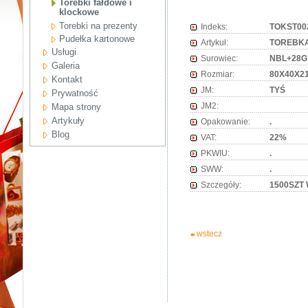
Torebki fałdowe i
klockowe
Torebki na prezenty
Indeks:
TOKST00
Pudełka kartonowe
Artykuł:
TOREBKA
Usługi
Surowiec:
NBL+28G
Galeria
Rozmiar:
80X40X2
Kontakt
JM:
TYŚ
Prywatność
JM2:
Mapa strony
Artykuły
Opakowanie:
.
Blog
VAT:
22%
PKWIU:
.
SWW:
.
Szczegóły:
1500SZT
wstecz