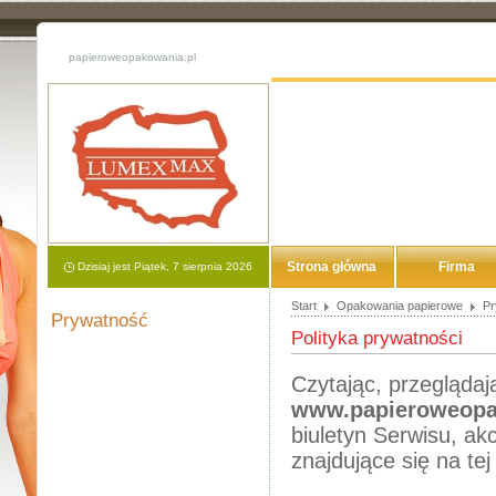
papieroweopakowania.pl
Strona główna
Firma
Dzisiaj jest Piątek, 7 sierpnia 2026
Start
Opakowania papierowe
Pr
Prywatność
Polityka prywatności
Czytając, przegląda
www.papieroweopa
biuletyn Serwisu, ak
znajdujące się na tej 