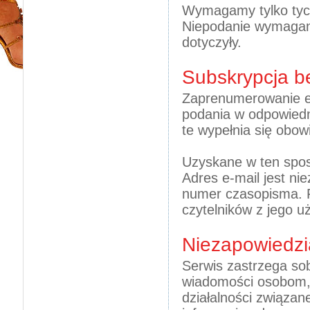
Wymagamy tylko tych
Niepodanie wymagany
dotyczyły.
Subskrypcja b
Zaprenumerowanie el
podania w odpowiedni
te wypełnia się obo
Uzyskane w ten spos
Adres e-mail jest ni
numer czasopisma. P
czytelników z jego u
Niezapowiedz
Serwis zastrzega so
wiadomości osobom, 
działalności związa