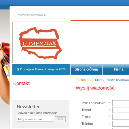
folioweopakowania.pl
Strona główna
Firma
Dzisiaj jest Piątek, 7 sierpnia 2026
Jesteś tutaj:
Start
Foliowe opakowa
>
Kontakt
Wyślij wiadomość
Imię i nazwisko
*
Newsletter
Temat
*
Zawsze aktualne informacje
E-mail
*
Telefon
*